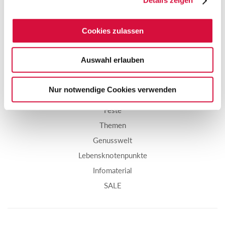
Details zeigen
NACH OBEN
Cookies zulassen
Auswahl erlauben
Start
Nur notwendige Cookies verwenden
Bücher
Feste
Themen
Genusswelt
Lebensknotenpunkte
Infomaterial
SALE