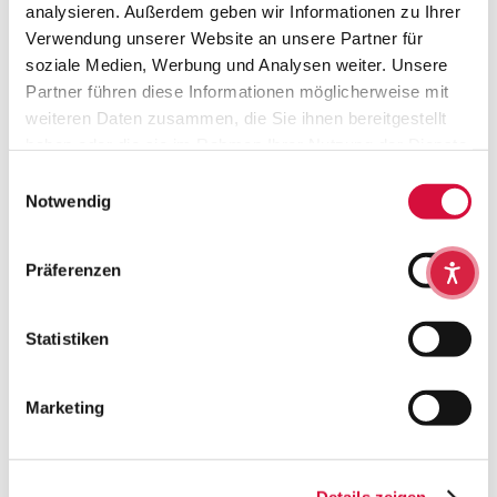
analysieren. Außerdem geben wir Informationen zu Ihrer
Verwendung unserer Website an unsere Partner für
soziale Medien, Werbung und Analysen weiter. Unsere
Partner führen diese Informationen möglicherweise mit
weiteren Daten zusammen, die Sie ihnen bereitgestellt
haben oder die sie im Rahmen Ihrer Nutzung der Dienste
gesammelt haben. Sie geben Einwilligung zu unseren
Einwilligungsauswahl
Cookies, wenn Sie unsere Webseite weiterhin nutzen.
Notwendig
BEGLEITHEFT:
EINLADUNGSKARTEN-SET:
Erstkommunion-
Du gehst mit!
Präferenzen
Begleiter 2024
€6,90
€0,00
Statistiken
Marketing