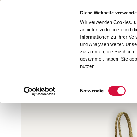
Diese Webseite verwende
Wir verwenden Cookies, um
START
BÜCHER
anbieten zu können und di
Informationen zu Ihrer Ve
SALE
und Analysen weiter. Unse
zusammen, die Sie ihnen b
gesammelt haben. Sie gebe
nutzen.
Home
/
Sammlungen
/
Advent & Weihnachten
/
Gesch
Einwilligungsauswahl
Notwendig