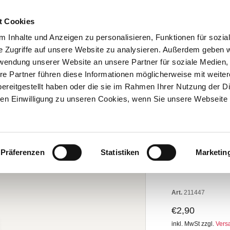
BESTELL-HOTLINE: 05251 2996-94
t Cookies
 Inhalte und Anzeigen zu personalisieren, Funktionen für sozia
FESTE
THEMEN
GENUSSWELT
LEBENSK
e Zugriffe auf unsere Website zu analysieren. Außerdem geben w
rwendung unserer Website an unsere Partner für soziale Medien
re Partner führen diese Informationen möglicherweise mit weite
ereitgestellt haben oder die sie im Rahmen Ihrer Nutzung der D
n Einwilligung zu unseren Cookies, wenn Sie unsere Webseite 
enktasche
TASCHE:
Präferenzen
Statistiken
Marketin
Gesche
Art.
211447
€2,90
inkl. MwSt zzgl.
Vers