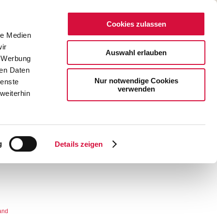
Cookies zulassen
le Medien
NOTENPUNKTE
INFOMATERIAL
ir
Auswahl erlauben
, Werbung
Mini-W
ren Daten
Nur notwendige Cookies
ienste
verwenden
weiterhin
g
Details zeigen
nktasche
and