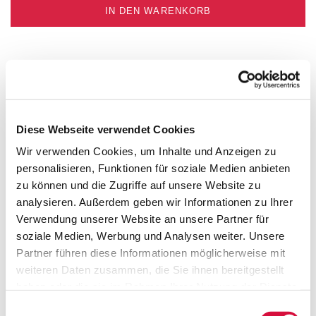
IN DEN WARENKORB
MEHR DETAILS
Diese Webseite verwendet Cookies
Wir verwenden Cookies, um Inhalte und Anzeigen zu
HERSTELLERINFO
personalisieren, Funktionen für soziale Medien anbieten
zu können und die Zugriffe auf unsere Website zu
analysieren. Außerdem geben wir Informationen zu Ihrer
Verwendung unserer Website an unsere Partner für
soziale Medien, Werbung und Analysen weiter. Unsere
Lebensknotenpunkte
Partner führen diese Informationen möglicherweise mit
weiteren Daten zusammen, die Sie ihnen bereitgestellt
haben oder die sie im Rahmen Ihrer Nutzung der Dienste
gesammelt haben. Sie geben Einwilligung zu unseren
Einwilligungsauswahl