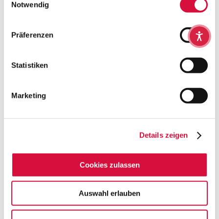
Cookies, wenn Sie unsere Webseite weiterhin nutzen.
Notwendig
Präferenzen
Einschulung
Statistiken
Marketing
Details zeigen
Cookies zulassen
Auswahl erlauben