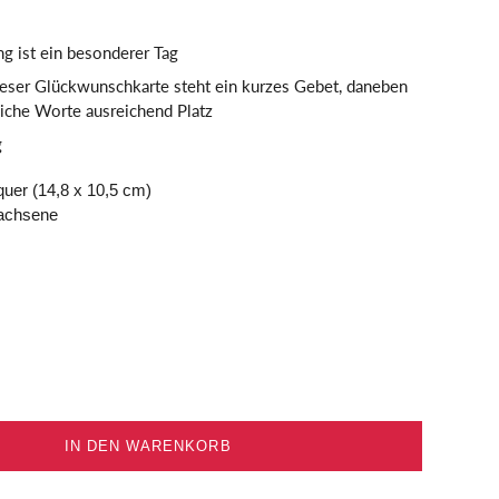
g ist ein besonderer Tag
dieser Glückwunschkarte steht ein kurzes Gebet, daneben
liche Worte ausreichend Platz
g
uer (14,8 x 10,5 cm)
achsene
IN DEN WARENKORB