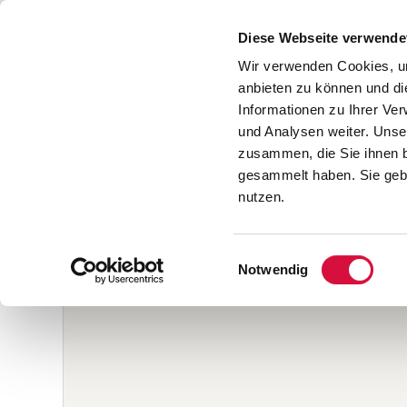
Diese Webseite verwende
Wir verwenden Cookies, um
START
BÜCHER
anbieten zu können und di
Informationen zu Ihrer Ve
SALE
und Analysen weiter. Unse
zusammen, die Sie ihnen b
gesammelt haben. Sie gebe
nutzen.
Home
/
Sammlungen
/
Einschulung
/
Alles Gute zum 
Einwilligungsauswahl
Notwendig