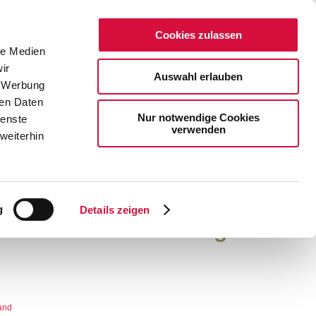
Cookies zulassen
le Medien
NOTENPUNKTE
INFOMATERIAL
ir
Auswahl erlauben
, Werbung
Mini-W
ren Daten
Nur notwendige Cookies
ienste
verwenden
weiterhin
g
Details zeigen
Gute zum Schulanfang!
and