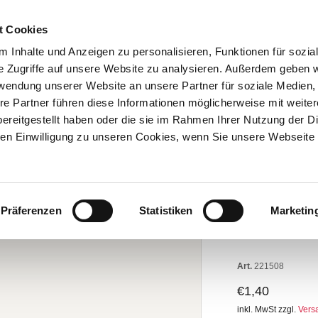
BESTELL-HOTLINE: 05251 2996-94
t Cookies
 Inhalte und Anzeigen zu personalisieren, Funktionen für sozia
FESTE
THEMEN
GENUSSWELT
LEBENSK
e Zugriffe auf unsere Website zu analysieren. Außerdem geben w
rwendung unserer Website an unsere Partner für soziale Medien
re Partner führen diese Informationen möglicherweise mit weite
ereitgestellt haben oder die sie im Rahmen Ihrer Nutzung der D
n Einwilligung zu unseren Cookies, wenn Sie unsere Webseite 
Schulanfang!
KLAPPKARTE:
Präferenzen
Statistiken
Marketin
Alles 
Art.
221508
€1,40
inkl. MwSt zzgl.
Vers