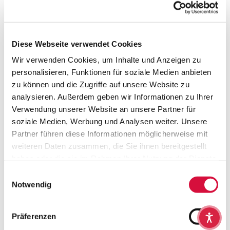
IN DEN WARENKORB
Diese Webseite verwendet Cookies
MEHR DETAILS
Wir verwenden Cookies, um Inhalte und Anzeigen zu
personalisieren, Funktionen für soziale Medien anbieten
zu können und die Zugriffe auf unsere Website zu
Jede Gruppenstunde ein Erlebnis: Einfallsreiche Kinderspiele
zur Kommunionvorbereitung
analysieren. Außerdem geben wir Informationen zu Ihrer
Verwendung unserer Website an unsere Partner für
Material? Fast in jedem Haushalt vorhanden. Zeitaufwand?
soziale Medien, Werbung und Analysen weiter. Unsere
Minimal! Diese 50 Gruppenspiele aus der beliebten
Partner führen diese Informationen möglicherweise mit
Minispielothek-Reihe eignen sich auch für den spontanen
weiteren Daten zusammen, die Sie ihnen bereitgestellt
Einsatz. So sind Tischmütter und -väter immer bestens gerüstet
haben oder die sie im Rahmen Ihrer Nutzung der Dienste
für die nächste Gruppenstunde. Ob anregende Einstiegsfragen,
gesammelt haben. Sie geben Einwilligung zu unseren
Einwilligungsauswahl
Spiele zu biblischen Kindergeschichten oder ein lockeres
Cookies, wenn Sie unsere Webseite weiterhin nutzen.
Notwendig
Kirchenquiz für zwischendurch: Hier finden alle, die mit der
Erstkommunionvorbereitung betraut sind, vielfältige Ideen, um
neuen Schwung in die Runde zu bringen.
Präferenzen