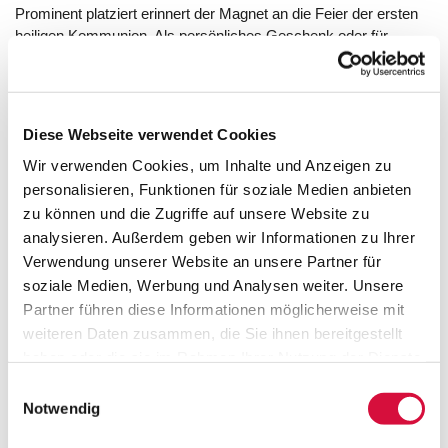
Prominent platziert erinnert der Magnet an die Feier der ersten
heiligen Kommunion. Als persönliches Geschenk oder für
Kommuniongruppen.
HERSTELLERINFO
Diese Webseite verwendet Cookies
Wir verwenden Cookies, um Inhalte und Anzeigen zu
personalisieren, Funktionen für soziale Medien anbieten
zu können und die Zugriffe auf unsere Website zu
analysieren. Außerdem geben wir Informationen zu Ihrer
Lebensknotenpunkte
Verwendung unserer Website an unsere Partner für
soziale Medien, Werbung und Analysen weiter. Unsere
Partner führen diese Informationen möglicherweise mit
weiteren Daten zusammen, die Sie ihnen bereitgestellt
haben oder die sie im Rahmen Ihrer Nutzung der Dienste
gesammelt haben. Sie geben Einwilligung zu unseren
Einwilligungsauswahl
Cookies, wenn Sie unsere Webseite weiterhin nutzen.
Notwendig