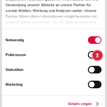
verbindet weiche Materialien, liebevolles Design und
Verwendung unserer Website an unsere Partner für
spielerische Förderung in einem niedlichen Babyspielzeug.
soziale Medien, Werbung und Analysen weiter. Unsere
Partner führen diese Informationen möglicherweise mit
HERSTELLERINFO
weiteren Daten zusammen, die Sie ihnen bereitgestellt
haben oder die sie im Rahmen Ihrer Nutzung der Dienste
gesammelt haben. Sie geben Einwilligung zu unseren
Einwilligungsauswahl
Cookies, wenn Sie unsere Webseite weiterhin nutzen.
Notwendig
Lebensknotenpunkte
Präferenzen
Statistiken
Marketing
Details zeigen