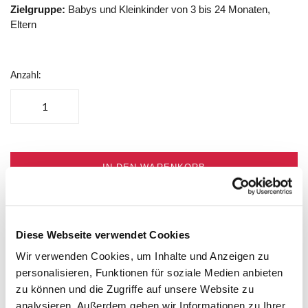
Zielgruppe:
Babys und Kleinkinder von 3 bis 24 Monaten,
Eltern
Anzahl:
IN DEN WARENKORB
Diese Webseite verwendet Cookies
MEHR DETAILS
Wir verwenden Cookies, um Inhalte und Anzeigen zu
personalisieren, Funktionen für soziale Medien anbieten
Schenke deinem Baby einen kuscheligen Spielgefährten für die
zu können und die Zugriffe auf unsere Website zu
ersten Greifversuche. Der sigikid Greifling Wal mit Rassel
analysieren. Außerdem geben wir Informationen zu Ihrer