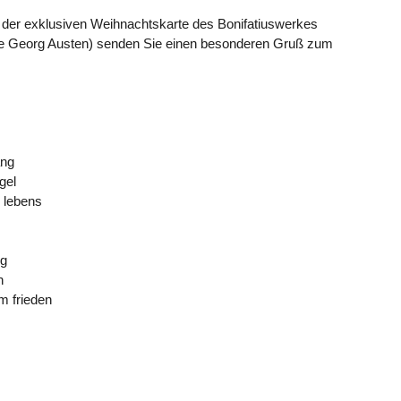
 der exklusiven Weihnachtskarte des Bonifatiuswerkes
re Georg Austen) senden Sie einen besonderen Gruß zum
ang
ngel
s lebens
ng
n
m frieden