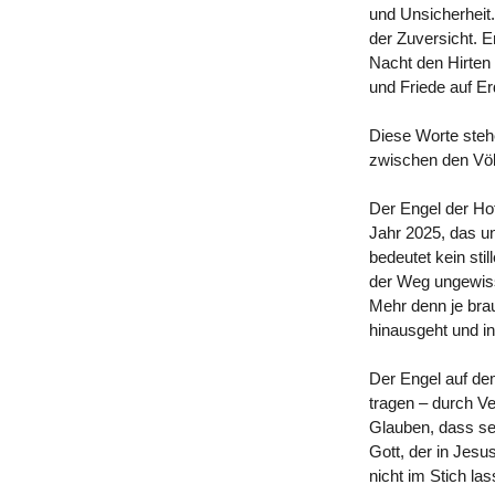
und Unsicherheit.
der Zuversicht. E
Nacht den Hirten
und Friede auf E
Diese Worte stehe
zwischen den Völ
Der Engel der Ho
Jahr 2025, das un
bedeutet kein st
der Weg ungewiss
Mehr denn je bra
hinausgeht und i
Der Engel auf dem
tragen – durch Ve
Glauben, dass sel
Gott, der in Jesu
nicht im Stich la