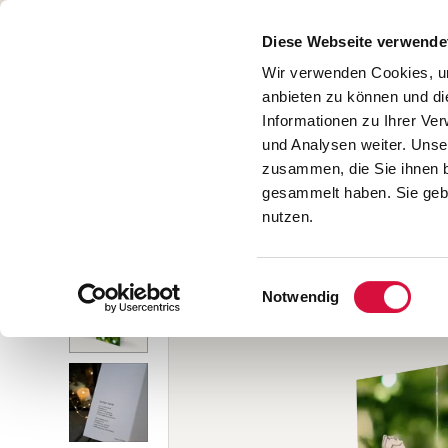
Diese Webseite verwende
Wir verwenden Cookies, um
START
BÜCHER
anbieten zu können und di
Informationen zu Ihrer Ve
SALE
und Analysen weiter. Unse
zusammen, die Sie ihnen b
gesammelt haben. Sie gebe
nutzen.
Home
/
Sammlungen
/
Weihnachtskarten
/
Weihnachts
Einwilligungsauswahl
Notwendig