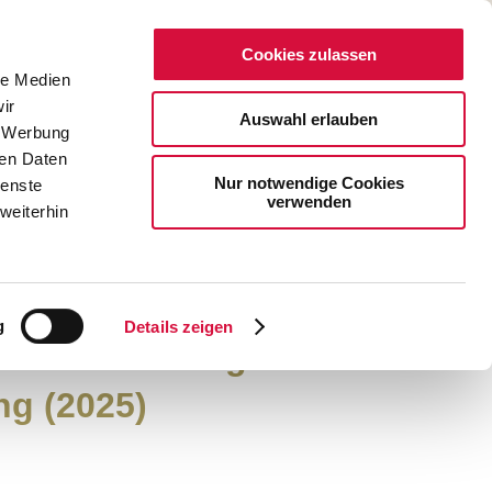
Cookies zulassen
le Medien
NOTENPUNKTE
INFOMATERIAL
ir
Auswahl erlauben
, Werbung
Mini-W
ren Daten
Nur notwendige Cookies
ienste
verwenden
weiterhin
IT UMSCHLAG:
g
Details zeigen
chtskarte: Engel der
ng (2025)