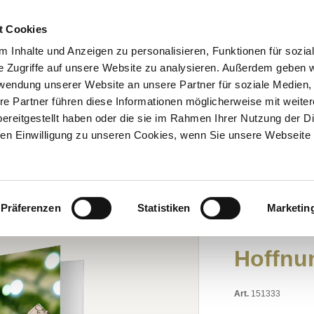
BESTELL-HOTLINE: 05251 2996-94
t Cookies
 Inhalte und Anzeigen zu personalisieren, Funktionen für sozia
FESTE
THEMEN
GENUSSWELT
LEBENSK
e Zugriffe auf unsere Website zu analysieren. Außerdem geben w
rwendung unserer Website an unsere Partner für soziale Medien
re Partner führen diese Informationen möglicherweise mit weite
ereitgestellt haben oder die sie im Rahmen Ihrer Nutzung der D
n Einwilligung zu unseren Cookies, wenn Sie unsere Webseite 
karte: Engel der Hoffnung (2025)
GRUSSKARTE M
Präferenzen
Statistiken
Marketin
Weihna
Hoffnu
Art.
151333