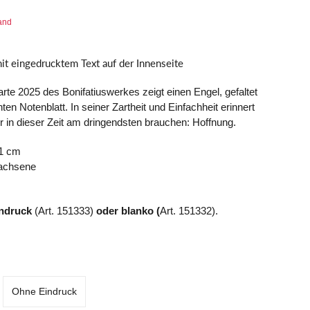
and
it eingedrucktem Text auf der Innenseite
te 2025 des Bonifatiuswerkes zeigt einen Engel, gefaltet
ten Notenblatt. In seiner Zartheit und Einfachheit erinnert
r in dieser Zeit am dringendsten brauchen: Hoffnung.
21 cm
achsene
Eindruck
(Art. 151333)
oder blanko (
Art. 151332).
Ohne Eindruck