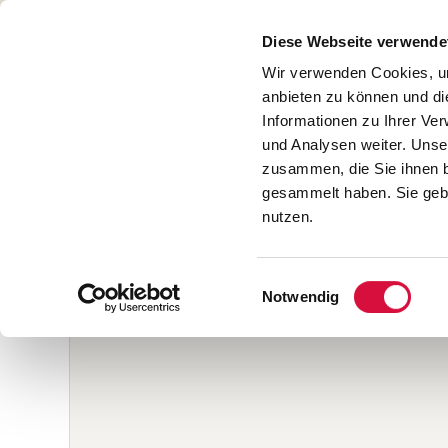
Diese Webseite verwende
Wir verwenden Cookies, um
START
BÜCHER
anbieten zu können und di
Informationen zu Ihrer Ve
SALE
und Analysen weiter. Unse
zusammen, die Sie ihnen b
gesammelt haben. Sie gebe
nutzen.
Home
/
Produkte
/
Das Bibelquiz in Reimen
Einwilligungsauswahl
Notwendig