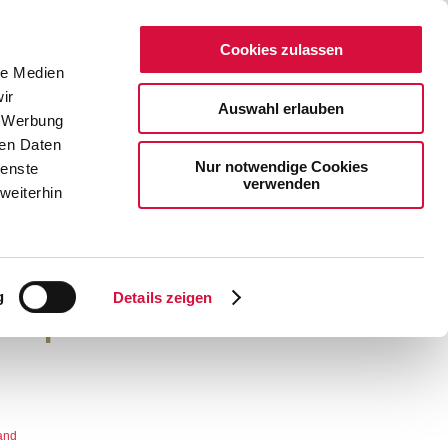
Cookies zulassen
le Medien
NOTENPUNKTE
INFOMATERIAL
ir
Auswahl erlauben
, Werbung
Mini-W
ren Daten
Nur notwendige Cookies
ienste
verwenden
weiterhin
g
Details zeigen
belquiz in Reimen
and