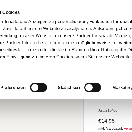
BESTELL-HOTLINE: 05251 2996-94
t Cookies
 Inhalte und Anzeigen zu personalisieren, Funktionen für sozia
FESTE
THEMEN
GENUSSWELT
LEBENSK
e Zugriffe auf unsere Website zu analysieren. Außerdem geben w
rwendung unserer Website an unsere Partner für soziale Medien
re Partner führen diese Informationen möglicherweise mit weite
ereitgestellt haben oder die sie im Rahmen Ihrer Nutzung der D
n Einwilligung zu unseren Cookies, wenn Sie unsere Webseite 
QUIZSPIEL:
Präferenzen
Statistiken
Marketin
Das Bi
Art.
211406
€14,95
inkl. MwSt zzgl.
Vers