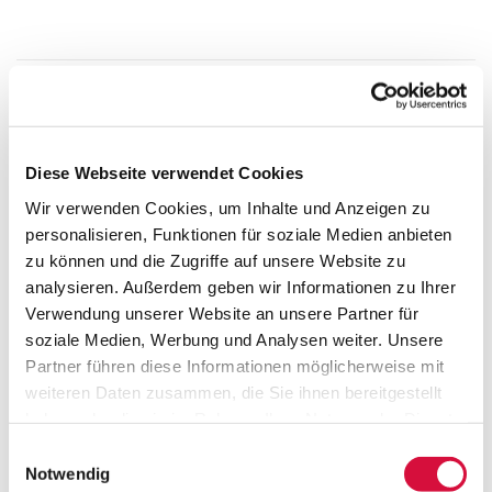
MEHR DETAILS
Diese Webseite verwendet Cookies
HERSTELLERINFO
Wir verwenden Cookies, um Inhalte und Anzeigen zu
personalisieren, Funktionen für soziale Medien anbieten
zu können und die Zugriffe auf unsere Website zu
analysieren. Außerdem geben wir Informationen zu Ihrer
Verwendung unserer Website an unsere Partner für
Lebensknotenpunkte
soziale Medien, Werbung und Analysen weiter. Unsere
Partner führen diese Informationen möglicherweise mit
weiteren Daten zusammen, die Sie ihnen bereitgestellt
haben oder die sie im Rahmen Ihrer Nutzung der Dienste
gesammelt haben. Sie geben Einwilligung zu unseren
Einwilligungsauswahl
Cookies, wenn Sie unsere Webseite weiterhin nutzen.
Notwendig