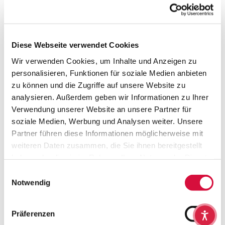
HERSTELLERINFO
Diese Webseite verwendet Cookies
Wir verwenden Cookies, um Inhalte und Anzeigen zu
personalisieren, Funktionen für soziale Medien anbieten
Lebensknotenpunkte
zu können und die Zugriffe auf unsere Website zu
analysieren. Außerdem geben wir Informationen zu Ihrer
Verwendung unserer Website an unsere Partner für
soziale Medien, Werbung und Analysen weiter. Unsere
Partner führen diese Informationen möglicherweise mit
weiteren Daten zusammen, die Sie ihnen bereitgestellt
haben oder die sie im Rahmen Ihrer Nutzung der Dienste
gesammelt haben. Sie geben Einwilligung zu unseren
Einwilligungsauswahl
Cookies, wenn Sie unsere Webseite weiterhin nutzen.
Notwendig
Einschulung
Präferenzen