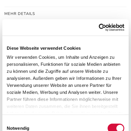
MEHR DETAILS
24 pages booklet for families and communities in DIN A7.
Set of 25 booklets.
Diese Webseite verwendet Cookies
HERSTELLERINFO
Wir verwenden Cookies, um Inhalte und Anzeigen zu
personalisieren, Funktionen für soziale Medien anbieten
zu können und die Zugriffe auf unsere Website zu
analysieren. Außerdem geben wir Informationen zu Ihrer
Verwendung unserer Website an unsere Partner für
Lebensknotenpunkte
soziale Medien, Werbung und Analysen weiter. Unsere
Partner führen diese Informationen möglicherweise mit
weiteren Daten zusammen, die Sie ihnen bereitgestellt
haben oder die sie im Rahmen Ihrer Nutzung der Dienste
gesammelt haben. Sie geben Einwilligung zu unseren
Einwilligungsauswahl
Cookies, wenn Sie unsere Webseite weiterhin nutzen.
Notwendig