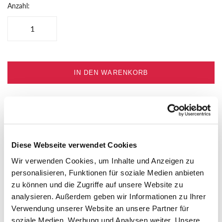
Anzahl:
IN DEN WARENKORB
MEHR DETAILS
Diese Webseite verwendet Cookies
Trost spenden und einem lieben Menschen in seiner Trauer
Wir verwenden Cookies, um Inhalte und Anzeigen zu
beistehen: Nutzen Sie unser neues Kondolenzkartenset, um
personalisieren, Funktionen für soziale Medien anbieten
Ihre Worte auszudrücken. Mit berührenden und hoffnungsvollen
zu können und die Zugriffe auf unsere Website zu
Impulsen und Bildern.
analysieren. Außerdem geben wir Informationen zu Ihrer
Verwendung unserer Website an unsere Partner für
HERSTELLERINFO
soziale Medien, Werbung und Analysen weiter. Unsere